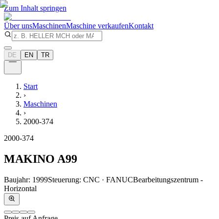
Zum Inhalt springen
Über uns
Maschinen
Maschine verkaufen
Kontakt
DE
EN
TR
Start
›
Maschinen
›
2000-374
2000-374
MAKINO
A99
Baujahr
:
1999
Steuerung
:
CNC · FANUC
Bearbeitungszentrum -
Horizontal
Preis auf Anfrage