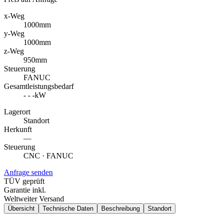
x-Weg
1000
mm
y-Weg
1000
mm
z-Weg
950
mm
Steuerung
FANUC
Gesamtleistungsbedarf
- - -
kW
Lagerort
Standort
Herkunft
—
Steuerung
CNC · FANUC
Anfrage senden
TÜV geprüft
Garantie inkl.
Weltweiter Versand
Übersicht
Technische Daten
Beschreibung
Standort