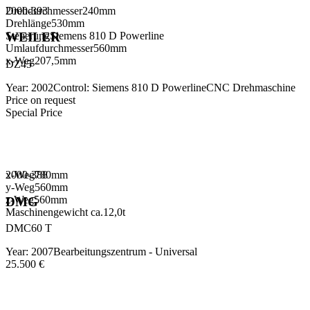
Drehdurchmesser
2000-393
240
mm
Drehlänge
530
mm
Steuerung
Siemens 810 D Powerline
WEILER
Umlaufdurchmesser
560
mm
x-Weg
207,5
mm
DZ45
Year
:
2002
Control
:
Siemens 810 D Powerline
CNC Drehmaschine
Price on request
Special Price
x-Weg
2000-388
780
mm
y-Weg
560
mm
z-Weg
560
mm
DMG
Maschinengewicht ca.
12,0
t
DMC60 T
Year
:
2007
Bearbeitungszentrum - Universal
25.500 €