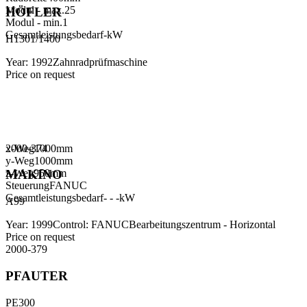
Modul - max.
25
HÖFLER
Modul - min.
1
Gesamtleistungsbedarf
-
kW
H1301/1400
Year
:
1992
Zahnradprüfmaschine
Price on request
x-Weg
2000-374
1000
mm
y-Weg
1000
mm
z-Weg
950
mm
MAKINO
Steuerung
FANUC
Gesamtleistungsbedarf
- - -
kW
A99
Year
:
1999
Control
:
FANUC
Bearbeitungszentrum - Horizontal
Price on request
2000-379
PFAUTER
PE300