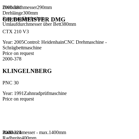
Drehdurchmesser
2000-381
290
mm
Drehlänge
300
mm
Steuerung
Heidenhain
GILDEMEISTER DMG
Umlaufdurchmesser über Bett
380
mm
CTX 210 V3
Year
:
2005
Control
:
Heidenhain
CNC Drehmaschine -
Schrägbettmaschine
Price on request
2000-378
KLINGELNBERG
PNC 30
Year
:
1991
Zahnradprüfmaschine
Price on request
Raddurchmesser - max.
2000-324
1400
mm
Radbreite
400
mm