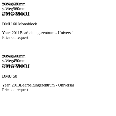
x-Weg
2000-395
630
mm
y-Weg
560
mm
z-Weg
560
mm
DMG MORI
DMU 60 Monoblock
Year
:
2011
Bearbeitungszentrum - Universal
Price on request
x-Weg
2000-394
500
mm
y-Weg
450
mm
z-Weg
400
mm
DMG MORI
DMU 50
Year
:
2013
Bearbeitungszentrum - Universal
Price on request