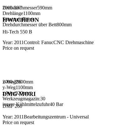
Drehdurchmesser
2000-397
590
mm
Drehlänge
1100
mm
Steuerung
Fanuc
HWACHEON
Drehdurchmesser über Bett
800
mm
Hi-Tech 550 B
Year
:
2011
Control
:
Fanuc
CNC Drehmaschine
Price on request
x-Weg
2000-396
2600
mm
y-Weg
1100
mm
z-Weg
920
mm
DMG MORI
Werkzeugmagazin:
30
innere Kühlmittelzufuhr
40 Bar
DMF 260
Year
:
2011
Bearbeitungszentrum - Universal
Price on request