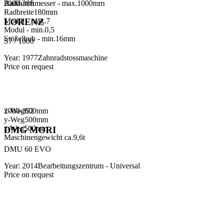
Raddurchmesser - max.
2000-386
1000
mm
Radbreite
180
mm
Modul - max.
7
LORENZ
Modul - min.
0,5
Stößelhub - min.
16
mm
S7 / 1000
Year
:
1977
Zahnradstossmaschine
Price on request
x-Weg
2000-392
600
mm
y-Weg
500
mm
z-Weg
500
mm
DMG MORI
Maschinengewicht ca.
9,6
t
DMU 60 EVO
Year
:
2014
Bearbeitungszentrum - Universal
Price on request