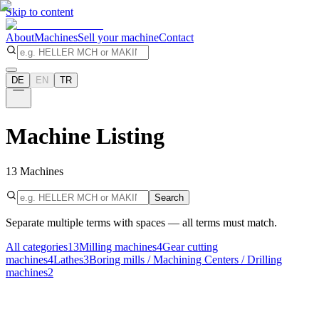
Skip to content
About
Machines
Sell your machine
Contact
DE
EN
TR
Machine Listing
13
Machines
Search
Separate multiple terms with spaces — all terms must match.
All categories
13
Milling machines
4
Gear cutting
machines
4
Lathes
3
Boring mills / Machining Centers / Drilling
machines
2