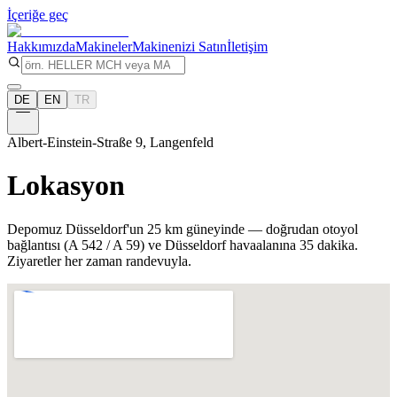
İçeriğe geç
Hakkımızda
Makineler
Makinenizi Satın
İletişim
DE
EN
TR
Albert-Einstein-Straße 9, Langenfeld
Lokasyon
Depomuz Düsseldorf'un 25 km güneyinde — doğrudan otoyol
bağlantısı (A 542 / A 59) ve Düsseldorf havaalanına 35 dakika.
Ziyaretler her zaman randevuyla.