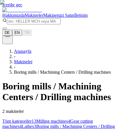
İçeriğe geç
Hakkımızda
Makineler
Makinenizi Satın
İletişim
DE
EN
TR
Anasayfa
›
Makineler
›
Boring mills / Machining Centers / Drilling machines
Boring mills / Machining
Centers / Drilling machines
2
makineler
Tüm kategoriler
13
Milling machines
4
Gear cutting
machines
4
Lathes
3
Boring mills / Machining Centers / Drilling